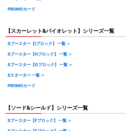
PROMOカード
・MBスターターセットMEGA メガゲンガーex/メガディアン
・M5 アビスアイ
シーex
・M4 ニンジャスピナー
【スカーレット&バイオレット】シリーズ一覧
・M3 ムニキスゼロ
・M2a MEGAドリームex
Sブースター【Iブロック】 一覧 ＞
・M2 インフェルノX
Sブースター【Hブロック】 一覧 ＞
・SV11W ホワイトフレア
Sブースター【Gブロック】 一覧 ＞
・SV8A テラスタルフェス
・M1S メガシンフォニア
・SV11B ブラックボルト
Sスターター 一覧 ＞
・SV4A シャイニートレジャー
・SV8 超電ブレイカー
・M1L メガブレイブ
・SV10 ロケット団の栄光
PROMOカード
・SVM スタートデッキ「Generations」
・SV4M 未来の一閃
・SV7A 楽園ドラゴーナ
・SV9A 熱風のアリーナ
・SVLスターターセットexテラスタイプ「ニンフィア,ソウブ
・SV4K 古代の咆哮
・SV7 ステラミラクル
・SV9 バトルパートナーズ
レイズ」
【ソード&シールド】シリーズ一覧
・SV3A レイジングサーフ
・SV6A ナイトワンダラー
・SVK デッキビルドBOX 「ステラミラクル」
・SV3 黒炎の支配者
・SV6 変幻の仮面
Sブースター【Fブロック】 一覧 ＞
・SVH デッキビルドセット「古代のコライドン/未来のミライ
・SV2A ポケモンカード151
Sブースター【Eブロック】 一覧 ＞
・S12AVSTARユニバース