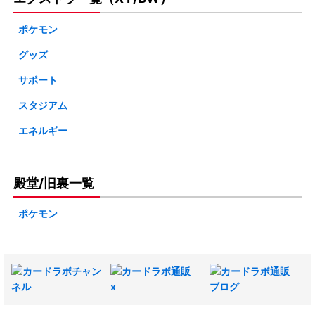
・SM3+ ひかる伝説
・SM7A 迅雷スパーク
・SM10B スカイレジェンド
・SML ファミリーポケモンカードゲーム
・SP5 ゲッコウガ/ミュウツー/ザシアン V-UNION
・SM3N 光を喰らう闇
・SM7 裂空のカリスマ
ポケモン
・SM10A ジージーエンド
・SMK トレーナーバトルデッキ「ニビシティジムのタケシ」
・SP4 VMAXイーブイヒーローズスペシャルセット
・SM3H 闘う虹を見たか
グッズ
・SM6B チャンピオンロード
「ハナダシティジムのカスミ」
・SM10 ダブルブレイズ
・SP2 VMAXスペシャルセット
サポート
・SM2+ 新たなる試練の向こう
・SM6A ドラゴンストーム
・SMJ プレミアムトレーナーボックス TAG TEAM GX
・SM9B フルメタルウォール
・SP1 ザシアン+ザマゼンタ BOX
スタジアム
・SM2L アローラの月光
・SM6 禁断の光
・SMI スターターセット イーブイGX
・SM9A ナイトユニゾン
エネルギー
・SM2K キミを待つ島々
・SM5+ ウルトラフォース
・SMH GXスタートデッキ
・SM9 タッグボルト
・SM1+ サン&ムーン
・SM5M ウルトラムーン
・SMG デッキビルドBOX ウルトラサン/ウルトラムーン
・SMP2 名探偵ピカチュウ
殿堂/旧裏一覧
・SM1M コレクションムーン
・SM5S ウルトラサン
・SME スターターセット伝説
ポケモン
・SM1S コレクションサン
・SMD サトシVSロケット団
・SMC スターターセット改造
・SMA スターターセット