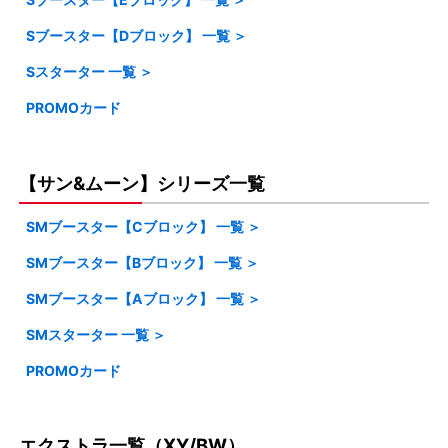
・SV5A クリムゾンヘイズ
ドン」
Sブースター【Dブロック】 一覧 ＞
・S8B VMAXクライマックス
・SV2D クレイバースト
・S12パラダイムトリガー
・SV5M サイバージャッジ
・SVG スペシャルデッキセットex「フシギバナ,リザードン.
カメックス」
Sスターター 一覧 ＞
・S4A シャイニースターV
・S8A 25th ANNIVERSARY COLLECTION
・SV2P スノーハザード
・S11A 白熱のアルカナ
・SV5K ワイルドフォース
・SVE スターターセットexテラスタル「ラウドボーン,ミュウ
PROMOカード
・SP ハイクラスデッキVSTAR&VMAX「ゼラオラ/デオキシ
・S4 仰天のボルテッカー
・S8 フュージョンアーツ
・SV1A トリプレットビート
・S11ロストアビス
ツー」
ス」
・S3A 伝説の鼓動
・S7R 蒼空ストリーム
・SV1V バイオレットex
・S10BPokemon GO
・SVD exスタートデッキ
・SL スターターセットVSTAR「ルカリオ/ダークライ」
【サン&ムーン】シリーズ一覧
・S3 ムゲンゾーン
・S7D 摩天パーフェクト
・SV1S スカーレットex
・S10A ダークファンタズマ
・SVC スターターセットex「ピカチュウex&パーモット」
・SI スタートデッキ100
・S2A 爆炎ウォーカー
・S6A イーブイヒーローズ
SMブースター【Cブロック】 一覧 ＞
・S10P スペースジャグラー
・SVB プレミアムトレーナーボックスex
・SG ゲンガー/インテレオン
・S2 反逆クラッシュ
SMブースター【Bブロック】 一覧 ＞
・SM12A タッグオールスターズ
・S6K 漆黒のガイスト
・S10D タイムゲイザー
・SVA スターターセットex
・SE フシギバナ/リザードン/カメックス
SMブースター【Aブロック】 一覧 ＞
・SM8B ウルトラシャイニー
・S1A VMAXライジング
・SM12 オルタージェネシス
・S6H 白銀のランス
・S9A バトルリージョン
・SD Vスタートデッキ
SMスターター 一覧 ＞
・SM4+ GXバトルブースト
・SM8A ダークオーダー
・S1H シールド
・SM11B ドリームリーグ
・S5A 双璧のファイター
・S9 スターバース
・SC リザードン/オーロンゲ
PROMOカード
・SMN デッキビルドBOX TAG TEAM GX
・SM4A 超次元の暴獣
・SM8 超爆インパクト
・S1W ソード
・SM11A リミックスバウト
・S5R 連撃マスター
・SA スターターセットV
・SMM スターターセットTAG TEAM GX「エーフィ＆デオ
・SM4S 覚醒の勇者
・SM7B フェアリーライズ
・SM11 ミラクルツイン
・S5I 一撃マスター
キシスGX]「ブラッキー＆ダークライGX」
・SP6 VSTARスペシャルセット
エクストラ一覧（XY/BW）