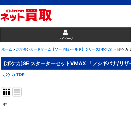
マイページ
ホーム
>
ポケモンカードゲーム【ソード&シールド】シリーズ[ポケカ]
>
[ポケカ
[ポケカ]SE スターターセットVMAX 「フシギバナ/リ
ポケカ TOP
3
件
表示数
:
並び順
: