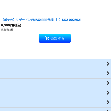
【ポケカ】リザードンVMAX(RRR仕様)【-】SC2 002/021
6,300
円
(税込)
募集数4枚
売却する