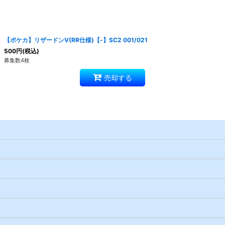
絞り込む
【ポケカ】リザードンV(RR仕様)【-】SC2 001/021
500
円
(税込)
募集数4枚
売却する