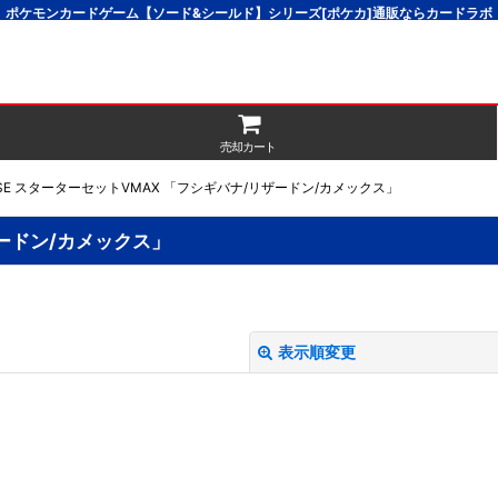
ポケモンカードゲーム【ソード&シールド】シリーズ[ポケカ]通販ならカードラボ
売却カート
]SE スターターセットVMAX 「フシギバナ/リザードン/カメックス」
ザードン/カメックス」
表示順変更