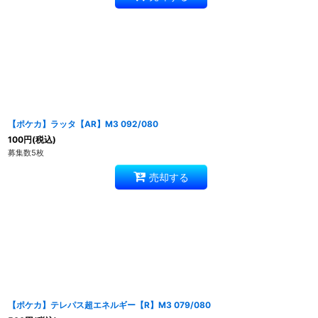
【ポケカ】ラッタ【AR】M3 092/080
100
円
(税込)
募集数5枚
売却する
【ポケカ】テレパス超エネルギー【R】M3 079/080