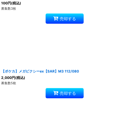
100
円
(税込)
募集数3枚
売却する
【ポケカ】メガピクシーex【SAR】M3 112/080
2,000
円
(税込)
募集数5枚
売却する