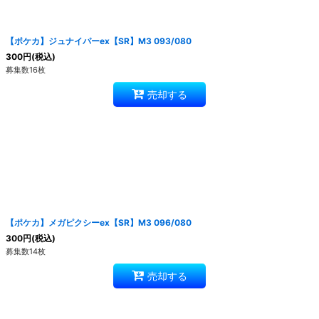
絞り込む
【ポケカ】ジュナイパーex【SR】M3 093/080
300
円
(税込)
募集数16枚
売却する
【ポケカ】メガピクシーex【SR】M3 096/080
300
円
(税込)
募集数14枚
売却する