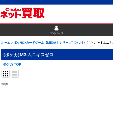
マイページ
ホーム
>
ポケモンカードゲーム【MEGA】シリーズ[ポケカ]
>
[ポケカ]M3 ムニ
[ポケカ]M3 ムニキスゼロ
ポケカ TOP
38
件
表示数
:
並び順
: