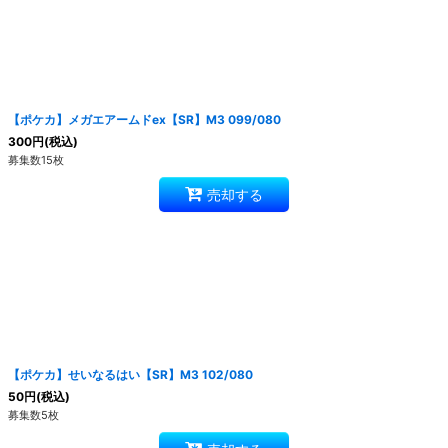
【ポケカ】メガエアームドex【SR】M3 099/080
300
円
(税込)
募集数15枚
売却する
【ポケカ】せいなるはい【SR】M3 102/080
50
円
(税込)
募集数5枚