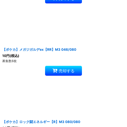
【ポケカ】メガジガルデex【RR】M3 046/080
10
円
(税込)
募集数8枚
売却する
【ポケカ】ロック闘エネルギー【R】M3 080/080