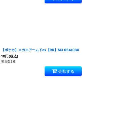
【ポケカ】メガエアームドex【RR】M3 054/080
10
円
(税込)
募集数8枚
売却する