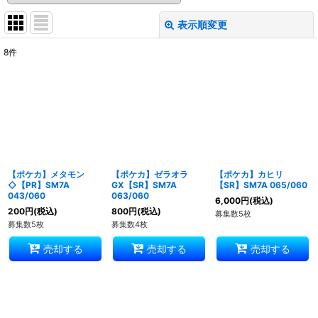
表示順変更
閉じる
8
件
表示数
:
並び順
:
絞り込む
【ポケカ】メタモン
【ポケカ】ゼラオラ
【ポケカ】カヒリ
◇【PR】SM7A
GX【SR】SM7A
【SR】SM7A 065/060
043/060
063/060
6,000
円
(税込)
200
円
(税込)
800
円
(税込)
募集数5枚
募集数5枚
募集数4枚
売却する
売却する
売却する