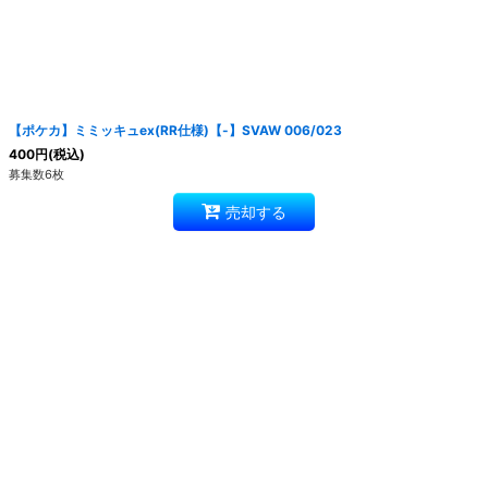
【ポケカ】ミミッキュex(RR仕様)【-】SVAW 006/023
400
円
(税込)
募集数6枚
売却する