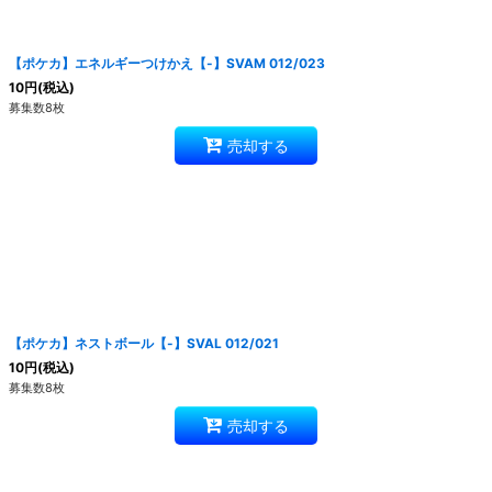
絞り込む
【ポケカ】エネルギーつけかえ【-】SVAM 012/023
10
円
(税込)
募集数8枚
売却する
【ポケカ】ネストボール【-】SVAL 012/021
10
円
(税込)
募集数8枚
売却する