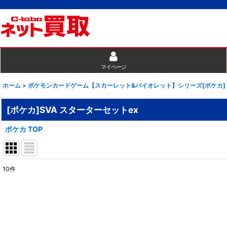
マイページ
ホーム
>
ポケモンカードゲーム【スカーレット&バイオレット】シリーズ[ポケカ]
[ポケカ]SVA スターターセットex
ポケカ TOP
10
件
表示数
:
並び順
: