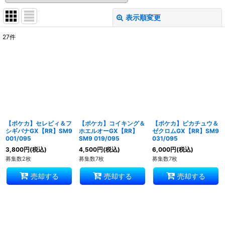
表示順変更
閉じる
27
件
表示数
:
並び順
:
絞り込む
【ポケカ】セレビィ＆フ
【ポケカ】コイキング＆
【ポケカ】ピカチュウ＆
シギバナGX【RR】SM9
ホエルオーGX【RR】
ゼクロムGX【RR】SM9
001/095
SM9 019/095
031/095
3,800
円
(税込)
4,500
円
(税込)
6,000
円
(税込)
募集数2枚
募集数7枚
募集数7枚
売却する
売却する
売却する