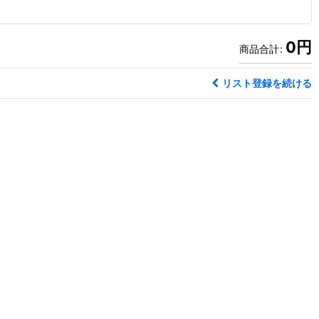
0
円
商品合計
:
リスト登録を続ける