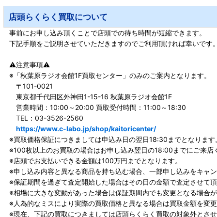
店頭らくらく買取について
事前にお申し込み頂くことで店頭での待ち時間が短縮できます。
下記手順をご説明させていただきますのでご利用頂ければ幸いです
⚠️注意事項⚠️
※「秋葉原ラジオ会館1F買取センター」のみのご案内となります。
〒101-0021
東京都千代田区外神田1-15-16 秋葉原ラジオ会館1F
営業時間：10:00～20:00 買取受付時間：11:00～18:30
TEL：03-3526-2560
https://www.c-labo.jp/shop/kaitoricenter/
※買取価格保証につきましては申込み日の翌日18:30までとなります
※100枚以上のお買取の場合はお申し込み翌日の18:00までにご来店
※店頭でお支払いできる金額は100万円までとなります。
※申し込み内容と異なる商品を持ち込む場合、一部申し込みをキャ
※保証期間を過ぎて査定開始した場合はその日の金額で査定させて
※相場に大きな変動があった場合は保証期間内でも変更となる場合
※人為的なミスにより実際の買取価格と異なる場合は買取金額を変
※現在、下記の買取につきましては店頭らくらく買取の対象外とさ