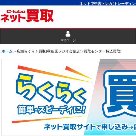
ネットで中古トレカ(トレーディン
マイページ
ホーム
>
店頭らくらく買取(秋葉原ラジオ会館店1F買取センター持込買取)