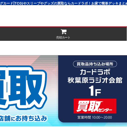
グカード|TCG)やスリーブやグッズの買取ならカードラボ！お家で簡単デッキま
売却カート