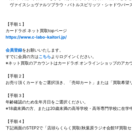
ヴァイスシュヴァルツブラウ・バトルスピリッツ・シャドウバー
【手順１】
カードラボ ネット買取topページ
https://www.c-labo-kaitori.jp/
会員登録
をお願いいたします。
すでに会員の方は
こちら
よりログインください。
※ネット買取のアカウントはカードラボ オンラインショップのアカ
【手順２】
お売り頂くカードをご選択頂き、「売却カート」または「買取希望
【手順３】
年齢確認のため生年月日をご選択ください。
※18歳未満の方、または20歳未満の高等学校・高等専門学校に在学
【手順４】
下記画面のSTEP2で「店頭らくらく買取(秋葉原ラジオ会館1F買取