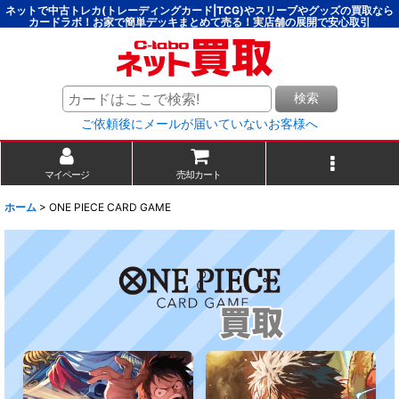
ネットで中古トレカ(トレーディングカード|TCG)やスリーブやグッズの買取なら
カードラボ！お家で簡単デッキまとめて売る！実店舗の展開で安心取引
検索
ご依頼後にメールが届いていないお客様へ
マイページ
売却カート
ホーム
>
ONE PIECE CARD GAME