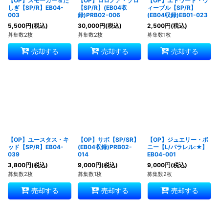
【OP】スモーカー＆た
【OP】ロロノア・ゾロ
【OP】エドワード・ウ
しぎ【SP/R】EB04-
【SP/R】(EB04収
ィーブル【SP/R】
003
録)PRB02-006
(EB04収録)EB01-023
5,500
円
(税込)
30,000
円
(税込)
2,500
円
(税込)
募集数2枚
募集数2枚
募集数1枚
売却する
売却する
売却する
【OP】ユースタス・キ
【OP】サボ【SP/SR】
【OP】ジュエリー・ボ
ッド【SP/R】EB04-
(EB04収録)PRB02-
ニー【L/パラレル:★】
039
014
EB04-001
3,800
円
(税込)
9,000
円
(税込)
9,000
円
(税込)
募集数2枚
募集数1枚
募集数2枚
売却する
売却する
売却する