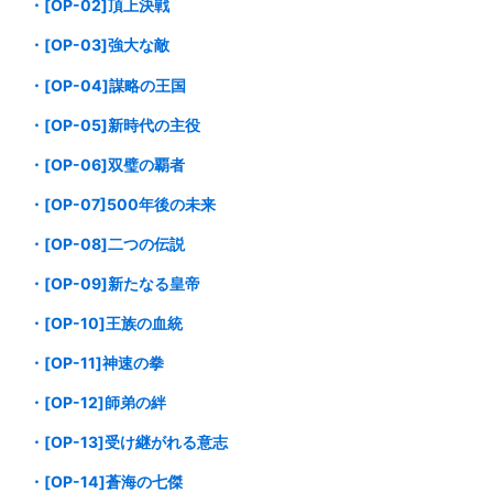
・[OP-02]頂上決戦
・[OP-03]強大な敵
・[OP-04]謀略の王国
・[OP-05]新時代の主役
・[OP-06]双璧の覇者
・[OP-07]500年後の未来
・[OP-08]二つの伝説
・[OP-09]新たなる皇帝
・[OP-10]王族の血統
・[OP-11]神速の拳
・[OP-12]師弟の絆
・[OP-13]受け継がれる意志
・[OP-14]蒼海の七傑