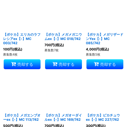
並び順
:
絞り込む
【ポケカ】エリカのラフ
【ポケカ】メガメガニウ
【ポケカ】メガリザード
レシアex【-】MC
ムex【-】MC 018/742
ンYex【-】MC
003/742
085/742
700
円
(税込)
100
円
(税込)
4,000
円
(税込)
募集数7枚
募集数4枚
募集数5枚
売却する
売却する
売却する
【ポケカ】メガエンブオ
【ポケカ】メガオーダイ
【ポケカ】ピカチュウ
ーex【-】MC 113/742
ルex【-】MC 169/742
ex【-】MC 227/742
500
円
(税込)
700
円
(税込)
300
円
(税込)