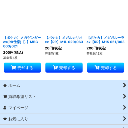
【ポケカ】メガゲンガー
【ポケカ】メガルカリオ
【ポケカ】メガガルーラ
ex(RR仕様)【-】MBG
ex【RR】M1L 029/063
ex【RR】M1S 051/063
003/021
20
円
(税込)
200
円
(税込)
200
円
(税込)
募集数1枚
募集数12枚
募集数4枚
売却する
売却する
売却する
ホーム
買取希望リスト
マイページ
お気に入り