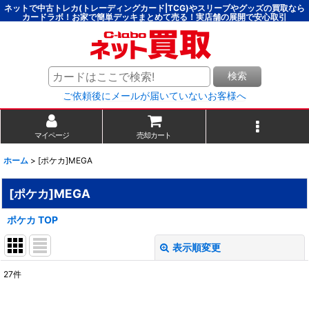
ネットで中古トレカ(トレーディングカード|TCG)やスリーブやグッズの買取なら
カードラボ！お家で簡単デッキまとめて売る！実店舗の展開で安心取引
検索
ご依頼後にメールが届いていないお客様へ
マイページ
売却カート
ホーム
>
[ポケカ]MEGA
[ポケカ]MEGA
ポケカ TOP
表示順変更
閉じる
27
件
表示数
: