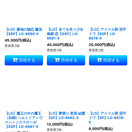
【LO】最強の猫忍 藤花
【LO】全てを失う少女
【LO】アイドル部 花守
【SSP】LO-6690-X
御厨 恋【SSP】LO-
トワ【SSP】LO-
6681-X
6678-X
45,000
円
(税込)
40,000
円
(税込)
20,000
円
(税込)
募集数3枚
募集数3枚
募集数3枚
売却する
売却する
売却する
【LO】魔王の中の魔王
【LO】夢渡り 君原 結愛
【LO】アイドル部 花守
（自称) ヘルミリア＝ヴ
【SP】LO-6682-S
トワ【SP】LO-6678-
ァン＝ノクスローゼ
S
13,000
円
(税込)
【SSP】LO-6687-X
6,000
円
(税込)
募集数3枚