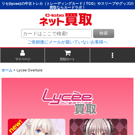
リセ(lycee)の中古トレカ（トレーディングカード / TCG）やスリーブやグッズの
買取ならカードラボ！
検索
ご依頼後にメールが届いていないお客様へ
マイページ
売却カート
ホーム
>
Lycee Overture