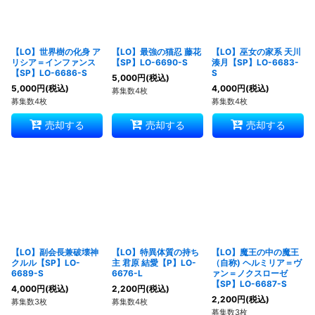
【LO】世界樹の化身 ア
【LO】最強の猫忍 藤花
【LO】巫女の家系 天川
リシア＝インファンス
【SP】LO-6690-S
湊月【SP】LO-6683-
【SP】LO-6686-S
S
5,000
円
(税込)
5,000
円
(税込)
4,000
円
(税込)
募集数4枚
募集数4枚
募集数4枚
売却する
売却する
売却する
【LO】副会長兼破壊神
【LO】特異体質の持ち
【LO】魔王の中の魔王
クルル【SP】LO-
主 君原 結愛【P】LO-
（自称) ヘルミリア＝ヴ
6689-S
6676-L
ァン＝ノクスローゼ
【SP】LO-6687-S
4,000
円
(税込)
2,200
円
(税込)
2,200
円
(税込)
募集数3枚
募集数4枚
募集数3枚