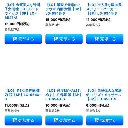
【LO】金髪美人な帰国
【LO】最愛で最悪のト
【LO】半人前な吸血鬼
子女 弥生・B・ルート
ラウマ 内藤 舞亜【SP】
メアリー・ハーカー
ウィッジ【SP】LO-
LO-6548-S
【SP】LO-6544-S
6547-S
15,000
円
(税込)
11,000
円
(税込)
15,000
円
(税込)
募集数3枚
募集数5枚
募集数3枚
売却する
売却する
売却する
【LO】ドSな自称妹 蓮
【LO】何度目かのはじ
【LO】自称偉大な魔法
乃 咲【SP】LO-6546-
めまして 蝶舞 翠【SP】
使い リズ・メイサース
S
LO-6549-S
【SP】LO-6551-S
11,000
円
(税込)
10,000
円
(税込)
6,000
円
(税込)
募集数4枚
募集数3枚
募集数5枚
売却する
売却する
売却する