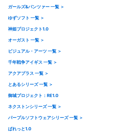
ガールズ&パンツァー 一覧 ＞
・Fate Grand Order2.0
ゆずソフト 一覧 ＞
・ガールズ&パンツァー戦車道大作戦！1.0
・Fate Grand Order3.0
神姫プロジェクト1.0
・ゆずソフト1.0
・ガールズ＆パンツァー 最終章 1.0
オーガスト 一覧 ＞
・ゆずソフト2.0
ビジュアル・アーツ 一覧 ＞
・オーガスト1.0
・ゆずソフト3.0
千年戦争アイギス 一覧 ＞
・Key Edition
・オーガスト2.0
アクアプラス 一覧 ＞
・千年戦争アイギス1.0
・サガプラネッツ Edition
・オーガスト3.0
とあるシリーズ 一覧 ＞
・アクアプラス1.0
・千年戦争アイギス2.0
・VA3.0
御城プロジェクト：RE1.0
・とある魔術の禁書目録Ⅲ
・アクアプラス2.0
ネクストンシリーズ 一覧 ＞
・超電磁砲T＆一方通行 1.0
パープルソフトウェアシリーズ 一覧 ＞
・ネクストン1.0
ぱれっと1.0
・パープルソフトウェア1.0
・ネクストン2.0