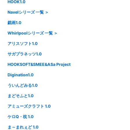
HOOK1.0
・パープルソフトウェア2.0
・ネクストン3.0
Navelシリーズ 一覧 ＞
・ネクストン4.0
戯画1.0
・Navel1.0
Whirlpoolシリーズ 一覧 ＞
・Navel2.0
アリスソフト1.0
・Whirlpool1.0
サガプラネッツ1.0
・Whirlpool 20thAnniversary Finale!
HOOKSOFT&SMEE&ASa Project
Digination1.0
ういんどみる1.0
まどそふと1.0
アミューズクラフト 1.0
ケロQ・枕 1.0
ま～まれぇど 1.0