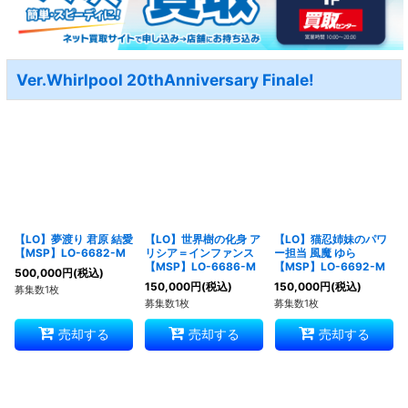
Ver.Whirlpool 20thAnniversary Finale!
【LO】夢渡り 君原 結愛
【LO】世界樹の化身 ア
【LO】猫忍姉妹のパワ
【MSP】LO-6682-M
リシア＝インファンス
ー担当 風魔 ゆら
【MSP】LO-6686-M
【MSP】LO-6692-M
500,000
円
(税込)
150,000
円
(税込)
150,000
円
(税込)
募集数1枚
募集数1枚
募集数1枚
売却する
売却する
売却する