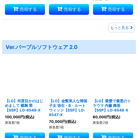
売却する
売却する
売却する
もっと見る
Ver.パープルソフトウェア 2.0
【LO】何度目かのはじ
【LO】金髪美人な帰国
【LO】最愛で最悪のト
めまして 蝶舞 翠
子女 弥生・B・ルート
ラウマ 内藤 舞亜
【SSP】LO-6549-X
ウィッジ【SSP】LO-
【SSP】LO-6548-X
6547-X
100,000
円
(税込)
60,000
円
(税込)
70,000
円
(税込)
募集数1枚
募集数2枚
募集数1枚
売却する
売却する
売却する