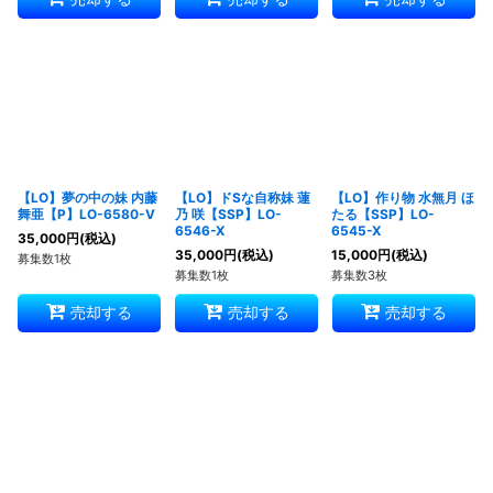
【LO】夢の中の妹 内藤
【LO】ドSな自称妹 蓮
【LO】作り物 水無月 ほ
舞亜【P】LO-6580-V
乃 咲【SSP】LO-
たる【SSP】LO-
6546-X
6545-X
35,000
円
(税込)
35,000
円
(税込)
15,000
円
(税込)
募集数1枚
募集数1枚
募集数3枚
売却する
売却する
売却する