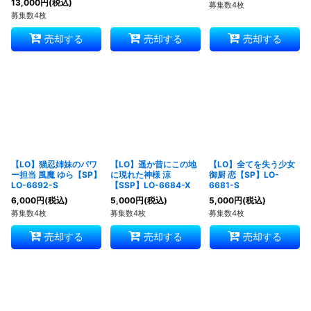
13,000
円
(税込)
募集数4枚
募集数4枚
売却する
売却する
売却する
【LO】猫忍姉妹のパワ
【LO】遥か昔にこの地
【LO】全てを失う少女
ー担当 風魔 ゆら【SP】
に現れた神様 涼
御厨 恋【SP】LO-
LO-6692-S
【SSP】LO-6684-X
6681-S
6,000
円
(税込)
5,000
円
(税込)
5,000
円
(税込)
募集数4枚
募集数4枚
募集数4枚
売却する
売却する
売却する