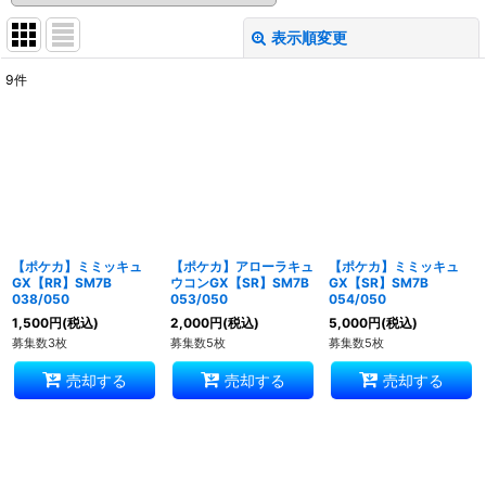
表示順変更
閉じる
9
件
表示数
:
並び順
:
絞り込む
【ポケカ】ミミッキュ
【ポケカ】アローラキュ
【ポケカ】ミミッキュ
GX【RR】SM7B
ウコンGX【SR】SM7B
GX【SR】SM7B
038/050
053/050
054/050
1,500
円
(税込)
2,000
円
(税込)
5,000
円
(税込)
募集数3枚
募集数5枚
募集数5枚
売却する
売却する
売却する