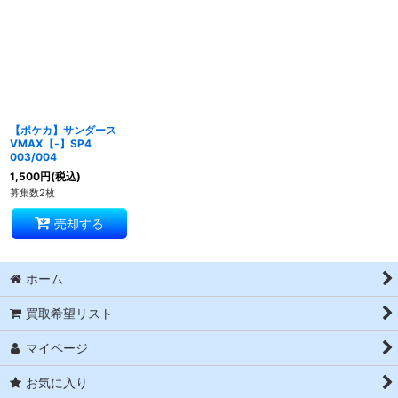
並び順
:
絞り込む
【ポケカ】サンダース
VMAX【-】SP4
003/004
1,500
円
(税込)
募集数2枚
売却する
ホーム
買取希望リスト
マイページ
お気に入り