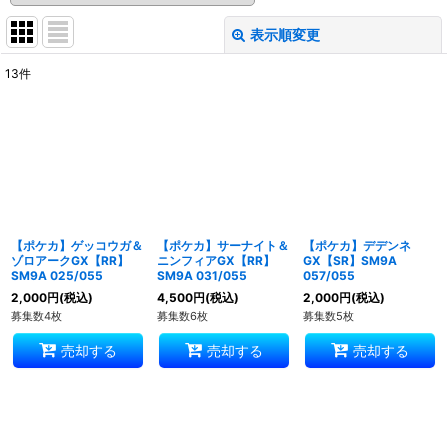
表示順変更
閉じる
13
件
表示数
:
並び順
:
絞り込む
【ポケカ】ゲッコウガ＆
【ポケカ】サーナイト＆
【ポケカ】デデンネ
ゾロアークGX【RR】
ニンフィアGX【RR】
GX【SR】SM9A
SM9A 025/055
SM9A 031/055
057/055
2,000
円
(税込)
4,500
円
(税込)
2,000
円
(税込)
募集数4枚
募集数6枚
募集数5枚
売却する
売却する
売却する