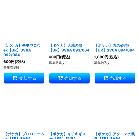
並び順
:
絞り込む
【ポケカ】モモワロウ
【ポケカ】大地の器
【ポケカ】力の砂時計
ex【UR】SV6A
【UR】SV6A 093/064
【UR】SV6A 094/064
092/064
600
円
(税込)
1,800
円
(税込)
600
円
(税込)
募集数8枚
募集数7枚
募集数8枚
売却する
売却する
売却する
【ポケカ】ブロロローム
【ポケカ】キチキギス
【ポケカ】アクロマの執
ex【SR】SV6A
ex【SR】SV6A
念【SR】SV6A