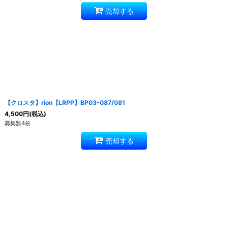
売却する
【クロスタ】rion【LRPP】BP03-087/081
4,500
円
(税込)
募集数4枚
売却する