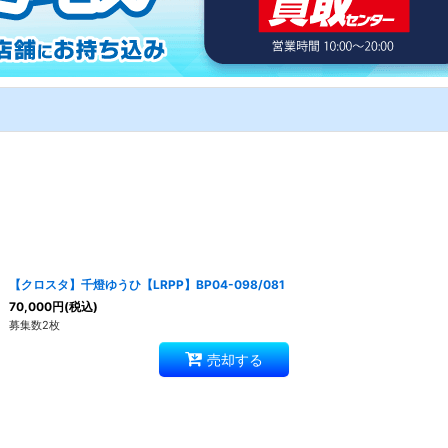
【クロスタ】千燈ゆうひ【LRPP】BP04-098/081
70,000
円
(税込)
募集数2枚
売却する