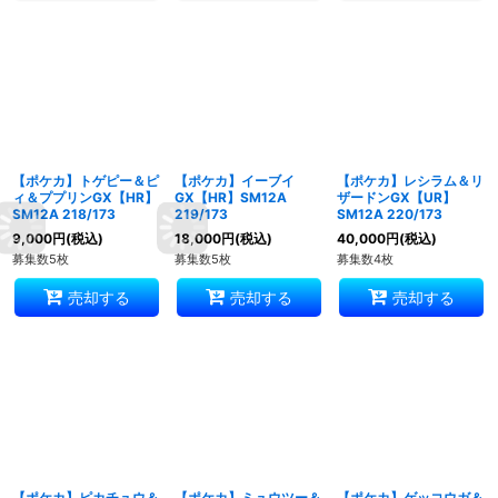
【ポケカ】トゲピー＆ピ
【ポケカ】イーブイ
【ポケカ】レシラム＆リ
ィ＆ププリンGX【HR】
GX【HR】SM12A
ザードンGX【UR】
SM12A 218/173
219/173
SM12A 220/173
9,000
円
(税込)
18,000
円
(税込)
40,000
円
(税込)
募集数5枚
募集数5枚
募集数4枚
売却する
売却する
売却する
【ポケカ】ピカチュウ＆
【ポケカ】ミュウツー＆
【ポケカ】ゲッコウガ＆