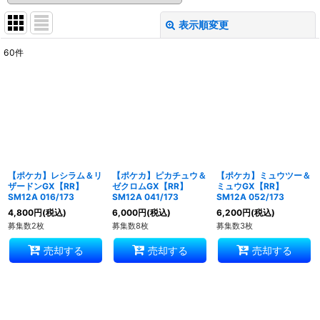
表示順変更
閉じる
60
件
表示数
:
並び順
:
絞り込む
【ポケカ】レシラム＆リ
【ポケカ】ピカチュウ＆
【ポケカ】ミュウツー＆
ザードンGX【RR】
ゼクロムGX【RR】
ミュウGX【RR】
SM12A 016/173
SM12A 041/173
SM12A 052/173
4,800
円
(税込)
6,000
円
(税込)
6,200
円
(税込)
募集数2枚
募集数8枚
募集数3枚
売却する
売却する
売却する