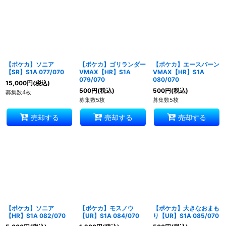
並び順
:
絞り込む
【ポケカ】ソニア
【ポケカ】ゴリランダー
【ポケカ】エースバーン
【SR】S1A 077/070
VMAX【HR】S1A
VMAX【HR】S1A
079/070
080/070
15,000
円
(税込)
500
円
(税込)
500
円
(税込)
募集数4枚
募集数5枚
募集数5枚
売却する
売却する
売却する
【ポケカ】ソニア
【ポケカ】モスノウ
【ポケカ】大きなおまも
【HR】S1A 082/070
【UR】S1A 084/070
り【UR】S1A 085/070