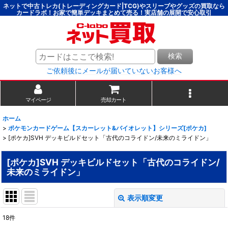
ネットで中古トレカ(トレーディングカード|TCG)やスリーブやグッズの買取なら
カードラボ！お家で簡単デッキまとめて売る！実店舗の展開で安心取引
検索
ご依頼後にメールが届いていないお客様へ
マイページ
売却カート
ホーム
>
ポケモンカードゲーム【スカーレット&バイオレット】シリーズ[ポケカ]
>
[ポケカ]SVH デッキビルドセット「古代のコライドン/未来のミライドン」
[ポケカ]SVH デッキビルドセット「古代のコライドン/
未来のミライドン」
表示順変更
閉じる
18
件
表示数
: