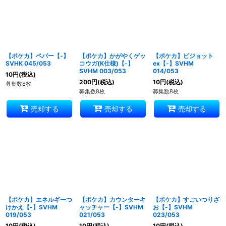
【ポケカ】ペパー【-】
【ポケカ】かがやくゲッ
【ポケカ】ピジョット
SVHK 045/053
コウガ(K仕様)【-】
ex【-】SVHM
SVHM 003/053
014/053
10
円
(税込)
200
円
(税込)
10
円
(税込)
募集数8枚
募集数8枚
募集数8枚
売却する
売却する
売却する
【ポケカ】エネルギーつ
【ポケカ】カウンターキ
【ポケカ】すごいつりざ
けかえ【-】SVHM
ャッチャー【-】SVHM
お【-】SVHM
019/053
021/053
023/053
10
円
(税込)
10
円
(税込)
10
円
(税込)