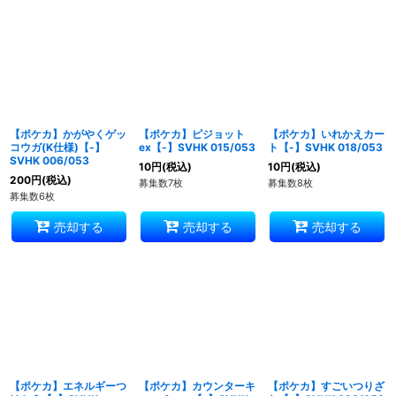
並び順
:
絞り込む
【ポケカ】かがやくゲッ
【ポケカ】ピジョット
【ポケカ】いれかえカー
コウガ(K仕様)【-】
ex【-】SVHK 015/053
ト【-】SVHK 018/053
SVHK 006/053
10
円
(税込)
10
円
(税込)
200
円
(税込)
募集数7枚
募集数8枚
募集数6枚
売却する
売却する
売却する
【ポケカ】エネルギーつ
【ポケカ】カウンターキ
【ポケカ】すごいつりざ