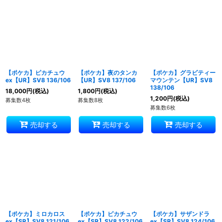
並び順
:
絞り込む
【ポケカ】ピカチュウ
【ポケカ】夜のタンカ
【ポケカ】グラビティー
ex【UR】SV8 136/106
【UR】SV8 137/106
マウンテン【UR】SV8
138/106
18,000
円
(税込)
1,800
円
(税込)
1,200
円
(税込)
募集数4枚
募集数8枚
募集数6枚
売却する
売却する
売却する
【ポケカ】ミロカロス
【ポケカ】ピカチュウ
【ポケカ】サザンドラ
ex【SR】SV8 121/106
ex【SR】SV8 122/106
ex【SR】SV8 124/106