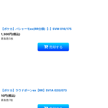
【ポケカ】バシャーモex(RR仕様)【-】SVM 016/175
1,300
円
(税込)
募集数5枚
売却する
【ポケカ】ラウドボーンex【RR】SV1A 020/073
10
円
(税込)
募集数7枚