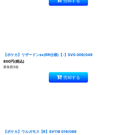
売却する
【ポケカ】リザードンex(RR仕様)【-】SVG 009/049
800
円
(税込)
募集数8枚
売却する
【ポケカ】ウルガモス【R】SV11B 019/086