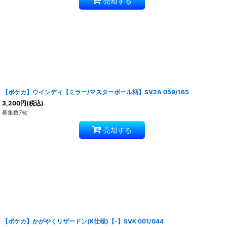
売却する
【ポケカ】ウインディ【ミラー/マスターボール柄】SV2A 059/165
3,200
円
(税込)
募集数7枚
売却する
【ポケカ】かがやくリザードン(K仕様)【-】SVK 001/044