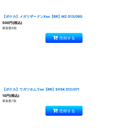
絞り込む
【ポケカ】メガリザードンXex【RR】M2 013/080
500
円
(税込)
募集数8枚
売却する
【ポケカ】ウガツホムラex【RR】SV5K 012/071
10
円
(税込)
募集数7枚
売却する