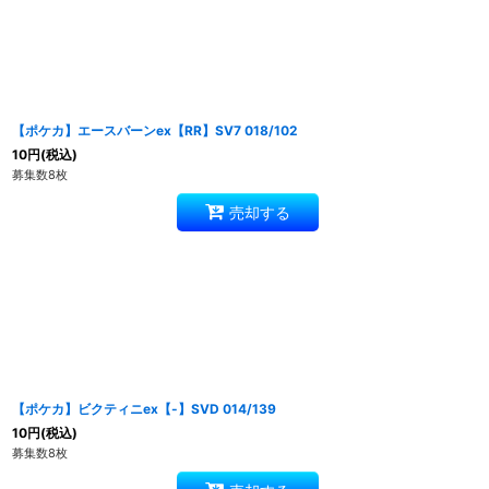
【ポケカ】エースバーンex【RR】SV7 018/102
10
円
(税込)
募集数8枚
売却する
【ポケカ】ビクティニex【-】SVD 014/139
10
円
(税込)
募集数8枚