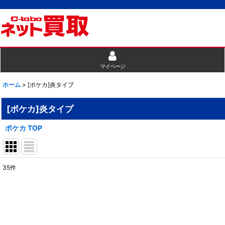
マイページ
ホーム
>
[ポケカ]炎タイプ
[ポケカ]炎タイプ
ポケカ TOP
35
件
表示数
:
並び順
: