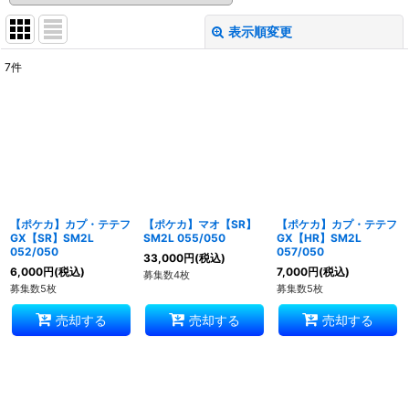
表示順変更
閉じる
7
件
表示数
:
並び順
:
絞り込む
【ポケカ】カプ・テテフ
【ポケカ】マオ【SR】
【ポケカ】カプ・テテフ
GX【SR】SM2L
SM2L 055/050
GX【HR】SM2L
052/050
057/050
33,000
円
(税込)
6,000
円
(税込)
7,000
円
(税込)
募集数4枚
募集数5枚
募集数5枚
売却する
売却する
売却する