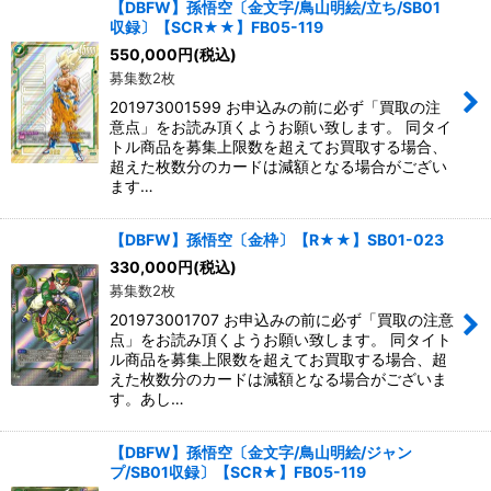
【DBFW】孫悟空〔金文字/鳥山明絵/立ち/SB01
収録〕【SCR★★】FB05-119
550,000
円
(税込)
募集数2枚
201973001599 お申込みの前に必ず「買取の注
意点」をお読み頂くようお願い致します。 同タイ
トル商品を募集上限数を超えてお買取する場合、
超えた枚数分のカードは減額となる場合がござい
ます…
【DBFW】孫悟空〔金枠〕【R★★】SB01-023
330,000
円
(税込)
募集数2枚
201973001707 お申込みの前に必ず「買取の注意
点」をお読み頂くようお願い致します。 同タイト
ル商品を募集上限数を超えてお買取する場合、超
えた枚数分のカードは減額となる場合がございま
す。あし…
【DBFW】孫悟空〔金文字/鳥山明絵/ジャン
プ/SB01収録〕【SCR★】FB05-119