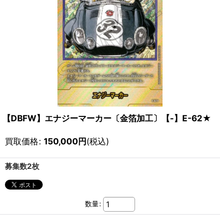
【DBFW】エナジーマーカー〔金箔加工〕【-】E-62★
買取価格
:
150,000
円
(税込)
募集数2枚
数量
: