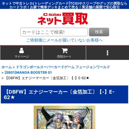
ネットで中古トレカ(トレーディングカード|TCG)やスリーブやグッズの買取なら
カードラボ！お家で簡単デッキまとめて売る！実店舗の展開で安心取引
検索
ご依頼後にメールが届いていないお客様へ
マイページ
売却カート
ホーム
>
ドラゴンボールスーパーカードゲーム フュージョンワールド
>
[SB01]MANGA BOOSTER 01
>
【DBFW】エナジーマーカー〔金箔加工〕【-】E-62★
【DBFW】エナジーマーカー〔金箔加工〕【-】E-
62★