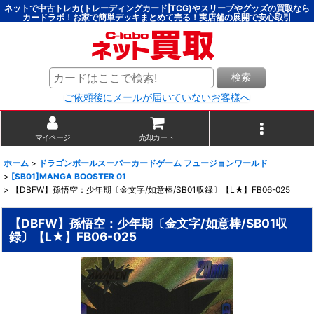
ネットで中古トレカ(トレーディングカード|TCG)やスリーブやグッズの買取なら
カードラボ！お家で簡単デッキまとめて売る！実店舗の展開で安心取引
検索
ご依頼後にメールが届いていないお客様へ
マイページ
売却カート
ホーム
>
ドラゴンボールスーパーカードゲーム フュージョンワールド
>
[SB01]MANGA BOOSTER 01
>
【DBFW】孫悟空：少年期〔金文字/如意棒/SB01収録〕【L★】FB06-025
【DBFW】孫悟空：少年期〔金文字/如意棒/SB01収
録〕【L★】FB06-025