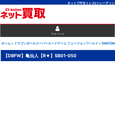
ネットで中古トレカ(トレーディン
マイページ
ホーム
>
ドラゴンボールスーパーカードゲーム フュージョンワールド
>
[SB01]
【DBFW】亀仙人【R★】SB01-050