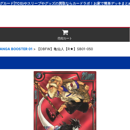
グカード|TCG)やスリーブやグッズの買取ならカードラボ！お家で簡単デッキま
売却カート
MANGA BOOSTER 01
>
【DBFW】亀仙人【R★】SB01-050