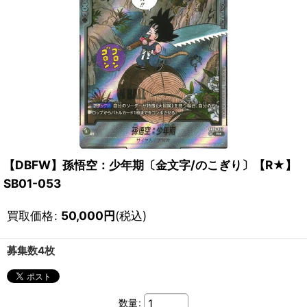
【DBFW】孫悟空：少年期〔金文字/のこぎり〕【R★】
SB01-053
買取価格
:
50,000
円
(税込)
募集数4枚
数量
: