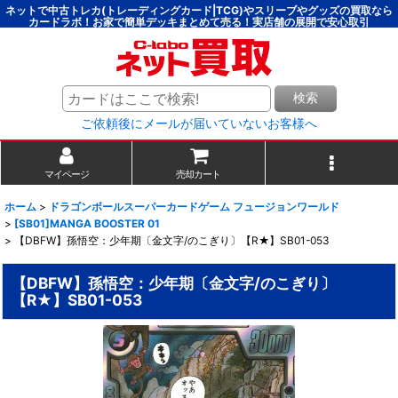
ネットで中古トレカ(トレーディングカード|TCG)やスリーブやグッズの買取なら
カードラボ！お家で簡単デッキまとめて売る！実店舗の展開で安心取引
検索
ご依頼後にメールが届いていないお客様へ
マイページ
売却カート
ホーム
>
ドラゴンボールスーパーカードゲーム フュージョンワールド
>
[SB01]MANGA BOOSTER 01
>
【DBFW】孫悟空：少年期〔金文字/のこぎり〕【R★】SB01-053
【DBFW】孫悟空：少年期〔金文字/のこぎり〕
【R★】SB01-053