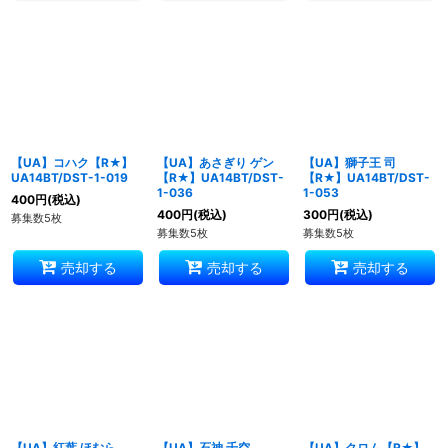
【UA】コハク【R★】
【UA】あさぎり ゲン
【UA】獅子王 司
UA14BT/DST-1-019
【R★】UA14BT/DST-
【R★】UA14BT/DST-
1-036
1-053
400
円
(税込)
400
円
(税込)
300
円
(税込)
募集数5枚
募集数5枚
募集数5枚
売却する
売却する
売却する
【UA】紅葉 ほむら
【UA】石神 千空
【UA】クロム【R★】