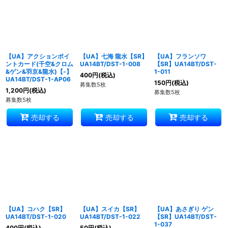
【UA】アクションポイ
【UA】七海 龍水【SR】
【UA】フランソワ
ントカード(千空&クロム
UA14BT/DST-1-008
【SR】UA14BT/DST-
&ゲン&羽京&龍水)【-】
1-011
400
円
(税込)
UA14BT/DST-1-AP06
150
円
(税込)
募集数5枚
1,200
円
(税込)
募集数5枚
募集数5枚
売却する
売却する
売却する
【UA】コハク【SR】
【UA】スイカ【SR】
【UA】あさぎり ゲン
UA14BT/DST-1-020
UA14BT/DST-1-022
【SR】UA14BT/DST-
1-037
400
円
(税込)
50
円
(税込)