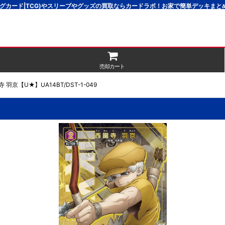
グカード|TCG)やスリーブやグッズの買取ならカードラボ！お家で簡単デッキま
売却カート
 羽京【U★】UA14BT/DST-1-049