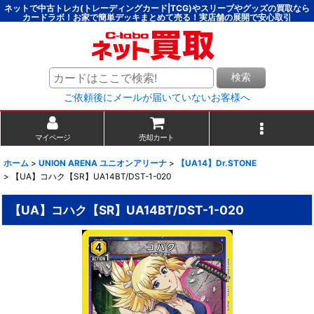
ネットで中古トレカ(トレーディングカード|TCG)やスリーブやグッズの買取なら
カードラボ！お家で簡単デッキまとめて売る！実店舗の展開で安心取引
検索
ご依頼後にメールが届いていないお客様へ
マイページ
売却カート
ホーム
>
UNION ARENA ユニオンアリーナ
>
【UA14】Dr.STONE
>
【UA】コハク【SR】UA14BT/DST-1-020
【UA】コハク【SR】UA14BT/DST-1-020