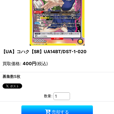
【UA】コハク【SR】UA14BT/DST-1-020
買取価格
:
400
円
(税込)
募集数5枚
数量
:
売却する