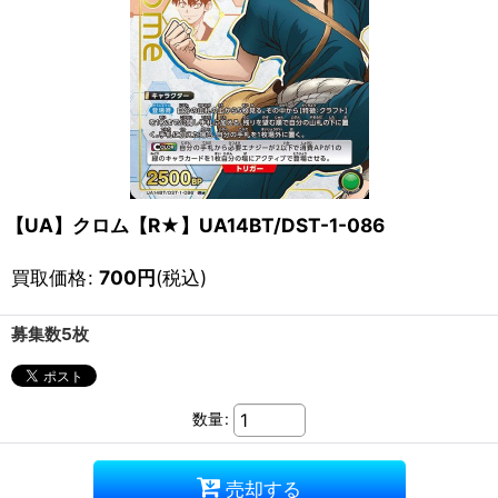
【UA】クロム【R★】UA14BT/DST-1-086
買取価格
:
700
円
(税込)
募集数5枚
数量
:
売却する