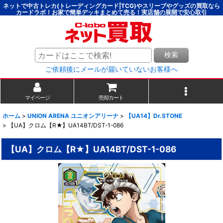
ネットで中古トレカ(トレーディングカード|TCG)やスリーブやグッズの買取なら
カードラボ！お家で簡単デッキまとめて売る！実店舗の展開で安心取引
検索
ご依頼後にメールが届いていないお客様へ
マイページ
売却カート
ホーム
>
UNION ARENA ユニオンアリーナ
>
【UA14】Dr.STONE
>
【UA】クロム【R★】UA14BT/DST-1-086
【UA】クロム【R★】UA14BT/DST-1-086