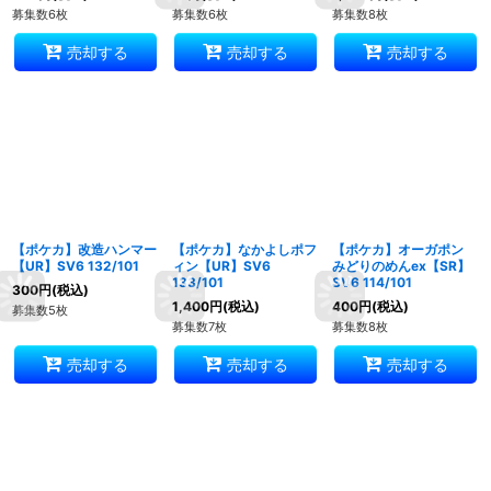
募集数6枚
募集数6枚
募集数8枚
売却する
売却する
売却する
【ポケカ】改造ハンマー
【ポケカ】なかよしポフ
【ポケカ】オーガポン
【UR】SV6 132/101
ィン【UR】SV6
みどりのめんex【SR】
133/101
SV6 114/101
300
円
(税込)
1,400
円
(税込)
400
円
(税込)
募集数5枚
募集数7枚
募集数8枚
売却する
売却する
売却する