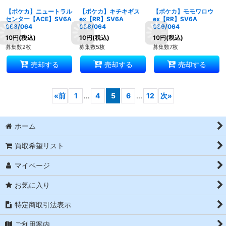
【ポケカ】ニュートラル
【ポケカ】キチキギス
【ポケカ】モモワロウ
センター【ACE】SV6A
ex【RR】SV6A
ex【RR】SV6A
063/064
038/064
039/064
10
円
(税込)
10
円
(税込)
10
円
(税込)
募集数2枚
募集数5枚
募集数7枚
売却する
売却する
売却する
«
前
1
...
4
5
6
...
12
次
»
ホーム
買取希望リスト
マイページ
お気に入り
特定商取引法表示
ご利用案内