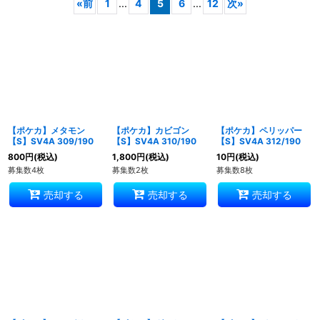
«
前
1
...
4
5
6
...
12
次
»
表示数
:
並び順
:
絞り込む
【ポケカ】メタモン
【ポケカ】カビゴン
【ポケカ】ペリッパー
【S】SV4A 309/190
【S】SV4A 310/190
【S】SV4A 312/190
800
円
(税込)
1,800
円
(税込)
10
円
(税込)
募集数4枚
募集数2枚
募集数8枚
売却する
売却する
売却する