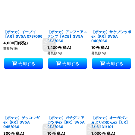
【ポケカ】イーブイ
【ポケカ】アンフェアス
【ポケカ】サケブシッポ
【AR】SV5A 078/066
タンプ【ACE】SV5A
ex【RR】SV5A
053/066
040/066
4,000
円
(税込)
1,400
円
(税込)
10
円
(税込)
募集数1枚
募集数7枚
募集数7枚
売却する
売却する
売却する
【ポケカ】ゲッコウガ
【ポケカ】ガチグマ ア
【ポケカ】オーガポン
ex【RR】SV5A
カツキex【RR】SV5A
みどりのめんex【UR】
045/066
052/066
SV6 131/101
300
円
(税込)
10
円
(税込)
1,000
円
(税込)