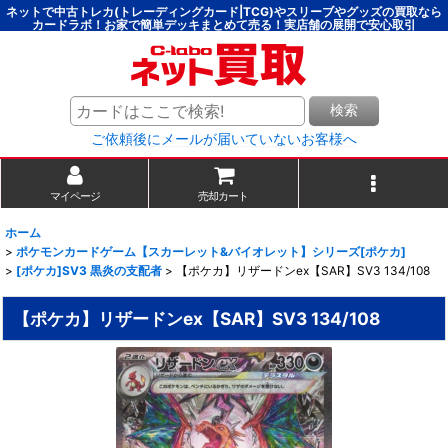
ネットで中古トレカ(トレーディングカード|TCG)やスリーブやグッズの買取なら
カードラボ！お家で簡単デッキまとめて売る！実店舗の展開で安心取引
検索
ご依頼後にメールが届いていないお客様へ
マイページ
売却カート
ホーム
>
ポケモンカードゲーム【スカーレット&バイオレット】シリーズ[ポケカ]
>
[ポケカ]SV3 黒炎の支配者
>
【ポケカ】リザードンex【SAR】SV3 134/108
【ポケカ】リザードンex【SAR】SV3 134/108