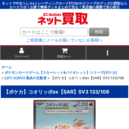
ネットで中古トレカ(トレーディングカード|TCG)やスリーブやグッズの買取なら
カードラボ！お家で簡単デッキまとめて売る！実店舗の展開で安心取引
検索
ご依頼後にメールが届いていないお客様へ
マイページ
売却カート
ホーム
>
ポケモンカードゲーム【スカーレット&バイオレット】シリーズ[ポケカ]
>
[ポケカ]SV3 黒炎の支配者
>
【ポケカ】コオリッポex【SAR】SV3 133/108
【ポケカ】コオリッポex【SAR】SV3 133/108