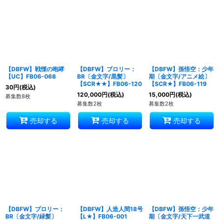
並び順
:
絞り込む
【DBFW】戦慄の咆哮
【DBFW】ブロリー：
【DBFW】孫悟空：少年
【UC】FB06-068
BR〔金文字/黒髪〕
期〔金文字/アニメ絵〕
【SCR★★】FB06-120
【SCR★】FB06-119
30
円
(税込)
120,000
円
(税込)
15,000
円
(税込)
募集数8枚
募集数2枚
募集数2枚
売却する
売却する
売却する
【DBFW】ブロリー：
【DBFW】人造人間18号
【DBFW】孫悟空：少年
BR〔金文字/緑髪〕
【L★】FB06-001
期〔金文字/天下一武道