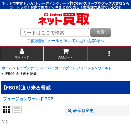
ネットで中古トレカ(トレーディングカード|TCG)やスリーブやグッズの買取なら
カードラボ！お家で簡単デッキまとめて売る！実店舗の展開で安心取引
検索
ご依頼後にメールが届いていないお客様へ
マイページ
売却カート
ホーム
>
ドラゴンボールスーパーカードゲーム フュージョンワールド
>
[FB06]迫り来る脅威
[FB06]迫り来る脅威
フュージョンワールド TOP
表示順変更
閉じる
31
件
表示数
: