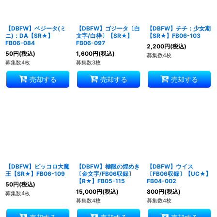
【DBFW】ベジータ(ミ
【DBFW】ゴジータ〔白
【DBFW】チチ：少女期
ニ)：DA【SR★】
文字/白枠〕【SR★】
【SR★】FB06-103
FB06-084
FB06-097
2,200
円
(税込)
50
円
(税込)
1,600
円
(税込)
募集数4枚
募集数4枚
募集数3枚
売却する
売却する
売却する
【DBFW】ピッコロ大魔
【DBFW】極限の煌めき
【DBFW】ウイス
王【SR★】FB06-109
〔金文字/FB06収録〕
〔FB06収録〕【UC★】
【R★】FB05-115
FB04-002
50
円
(税込)
15,000
円
(税込)
800
円
(税込)
募集数4枚
募集数4枚
募集数4枚