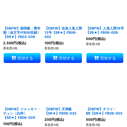
【DBFW】孫悟飯：青年
【DBFW】合体人造人間
【DBFW】人造人間16号
期〔金文字/FB06収録〕
13号【SR★】FB06-
【SR★】FB06-009
【SR★】FB03-039
002
500
円
(税込)
2,500
円
(税込)
100
円
(税込)
募集数4枚
募集数4枚
募集数4枚
売却する
売却する
売却する
【DBFW】ジャッキー・
【DBFW】天津飯
【DBFW】チライ：
チュン〔白枠〕
【SR★】FB06-032
BR【SR★】FB06-055
【SR★】FB06-029
200
円
(税込)
500
円
(税込)
100
円
(税込)
募集数4枚
募集数4枚