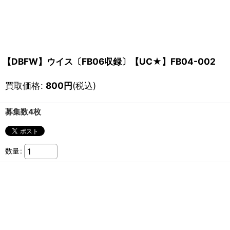
【DBFW】ウイス〔FB06収録〕【UC★】FB04-002
買取価格
:
800
円
(税込)
募集数4枚
数量
: