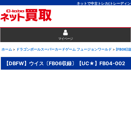
ネットで中古トレカ(トレーディン
マイページ
ホーム
>
ドラゴンボールスーパーカードゲーム フュージョンワールド
>
[FB06
【DBFW】ウイス〔FB06収録〕【UC★】FB04-002