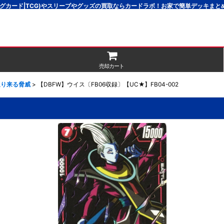
グカード|TCG)やスリーブやグッズの買取ならカードラボ！お家で簡単デッキま
売却カート
]迫り来る脅威
>
【DBFW】ウイス〔FB06収録〕【UC★】FB04-002