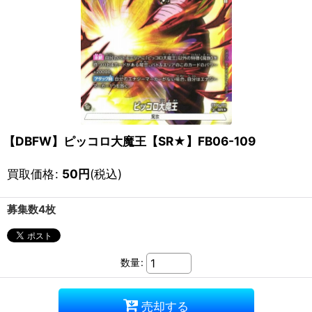
【DBFW】ピッコロ大魔王【SR★】FB06-109
買取価格
:
50
円
(税込)
募集数4枚
数量
:
売却する