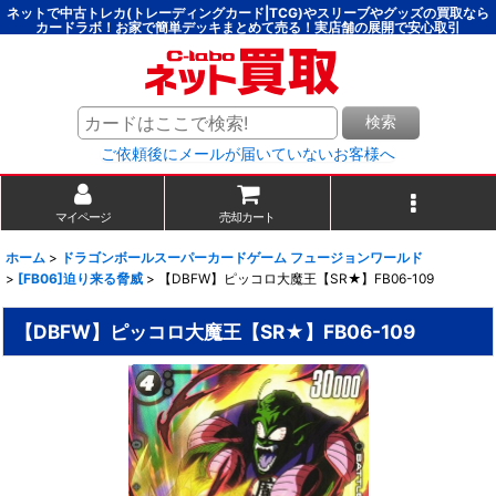
ネットで中古トレカ(トレーディングカード|TCG)やスリーブやグッズの買取なら
カードラボ！お家で簡単デッキまとめて売る！実店舗の展開で安心取引
検索
ご依頼後にメールが届いていないお客様へ
マイページ
売却カート
ホーム
>
ドラゴンボールスーパーカードゲーム フュージョンワールド
>
[FB06]迫り来る脅威
>
【DBFW】ピッコロ大魔王【SR★】FB06-109
【DBFW】ピッコロ大魔王【SR★】FB06-109