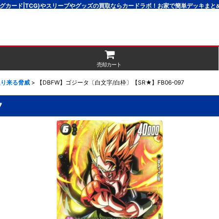
グカード|TCG)やスリーブやグッズの買取ならカードラボ！お家で簡単デッキま
売却カート
]迫り来る脅威
>
【DBFW】ゴジータ〔白文字/白枠〕【SR★】FB06-097
7