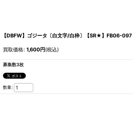
【DBFW】ゴジータ〔白文字/白枠〕【SR★】FB06-097
買取価格
:
1,600
円
(税込)
募集数3枚
数量
: