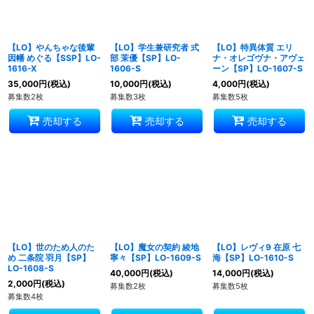
【LO】やんちゃな後輩
【LO】学生兼研究者 式
【LO】特異体質 エリ
因幡 めぐる【SSP】LO-
部 茉優【SP】LO-
ナ・オレゴヴナ・アヴェ
1616-X
1606-S
ーン【SP】LO-1607-S
35,000
円
(税込)
10,000
円
(税込)
4,000
円
(税込)
募集数2枚
募集数3枚
募集数5枚
売却する
売却する
売却する
【LO】世のため人のた
【LO】魔女の契約 綾地
【LO】レヴィ9 在原 七
め 二条院 羽月【SP】
寧々【SP】LO-1609-S
海【SP】LO-1610-S
LO-1608-S
40,000
円
(税込)
14,000
円
(税込)
2,000
円
(税込)
募集数2枚
募集数5枚
募集数4枚