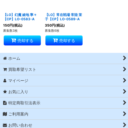
【LO】幻魔 綾地 寧々
【LO】常在戦場 常陸 茉
【CP】LO-0583-A
子【CP】LO-0589-A
150
円
(税込)
350
円
(税込)
募集数3枚
募集数6枚
売却する
売却する
ホーム
買取希望リスト
マイページ
お気に入り
特定商取引法表示
ご利用案内
お問い合わせ