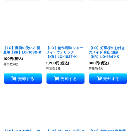
【LO】魔術の使い方 籠
【LO】創作活動 シャー
【LO】灯里様のお付き
夏希【KR】LO-1630-K
リィ・ウォリック
のメイド 月山 瀬奈
【KR】LO-1637-K
【KR】LO-1641-K
100
円
(税込)
1,200
円
(税込)
300
円
(税込)
募集数4枚
募集数2枚
募集数4枚
売却する
売却する
売却する