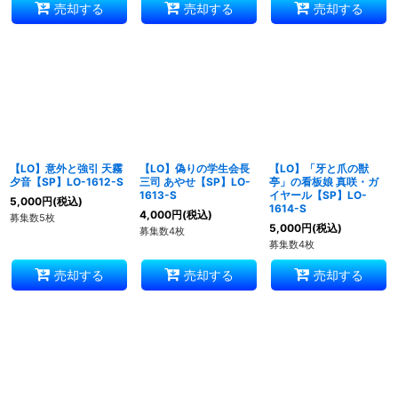
売却する
売却する
売却する
【LO】意外と強引 天霧
【LO】偽りの学生会長
【LO】「牙と爪の獣
夕音【SP】LO-1612-S
三司 あやせ【SP】LO-
亭」の看板娘 真咲・ガ
1613-S
イヤール【SP】LO-
5,000
円
(税込)
1614-S
4,000
円
(税込)
募集数5枚
5,000
円
(税込)
募集数4枚
募集数4枚
売却する
売却する
売却する