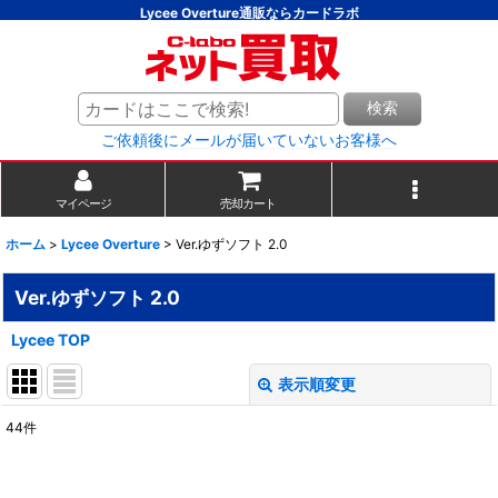
Lycee Overture通販ならカードラボ
検索
ご依頼後にメールが届いていないお客様へ
マイページ
売却カート
ホーム
>
Lycee Overture
>
Ver.ゆずソフト 2.0
Ver.ゆずソフト 2.0
Lycee TOP
表示順変更
閉じる
44
件
表示数
: