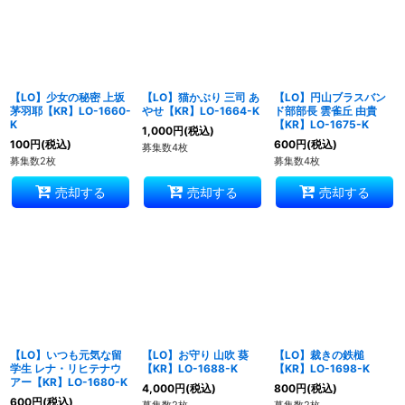
【LO】少女の秘密 上坂
【LO】猫かぶり 三司 あ
【LO】円山ブラスバン
茅羽耶【KR】LO-1660-
やせ【KR】LO-1664-K
ド部部長 雲雀丘 由貴
K
【KR】LO-1675-K
1,000
円
(税込)
100
円
(税込)
600
円
(税込)
募集数4枚
募集数2枚
募集数4枚
売却する
売却する
売却する
【LO】いつも元気な留
【LO】お守り 山吹 葵
【LO】裁きの鉄槌
学生 レナ・リヒテナウ
【KR】LO-1688-K
【KR】LO-1698-K
アー【KR】LO-1680-K
4,000
円
(税込)
800
円
(税込)
600
円
(税込)