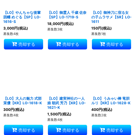
【LO】やんちゃな後輩
【LO】御霊人 千歳 佐奈
【LO】御神刀に宿る女
因幡 めぐる【SP】LO-
【SP】LO-1719-S
の子ムラサメ【SR】LO-
1616-S
1611
18,000
円
(税込)
3,000
円
(税込)
150
円
(税込)
募集数3枚
募集数4枚
募集数1枚
売却する
売却する
売却する
【LO】大人の魅力 式部
【LO】建実神社の一人
【LO】うみゃい棒 竜胆
茉優【KR】LO-1618-K
娘 朝武 芳乃【KR】LO-
ルリ【KR】LO-1628-K
1621-K
300
円
(税込)
400
円
(税込)
1,500
円
(税込)
募集数4枚
募集数2枚
募集数4枚
売却する
売却する
売却する