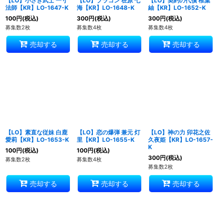
【LO】小さき武士 一寸
【LO】ブラコン 在原 七
【LO】契約の代償 椎葉
法師【KR】LO-1647-K
海【KR】LO-1648-K
紬【KR】LO-1652-K
100
円
(税込)
300
円
(税込)
300
円
(税込)
募集数2枚
募集数4枚
募集数4枚
売却する
売却する
売却する
【LO】素直な従妹 白鹿
【LO】恋の爆弾 兼元 灯
【LO】神の力 卯花之佐
愛莉【KR】LO-1653-K
里【KR】LO-1655-K
久夜姫【KR】LO-1657-
K
100
円
(税込)
100
円
(税込)
300
円
(税込)
募集数2枚
募集数4枚
募集数2枚
売却する
売却する
売却する