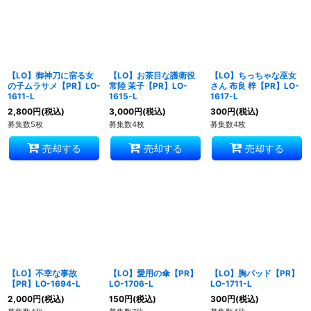
並び順
:
絞り込む
【LO】御神刀に宿る女
【LO】お茶目な護衛役
【LO】ちっちゃな巫女
の子ムラサメ【PR】LO-
常陸 茉子【PR】LO-
さん 布良 梓【PR】LO-
1611-L
1615-L
1617-L
2,800
円
(税込)
3,000
円
(税込)
300
円
(税込)
募集数5枚
募集数4枚
募集数4枚
売却する
売却する
売却する
【LO】不幸な事故
【LO】愛用の傘【PR】
【LO】胸パッド【PR】
【PR】LO-1694-L
LO-1706-L
LO-1711-L
2,000
円
(税込)
150
円
(税込)
300
円
(税込)