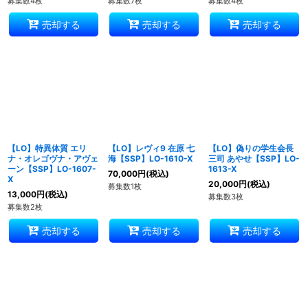
募集数4枚
募集数7枚
募集数4枚
売却する
売却する
売却する
【LO】特異体質 エリ
【LO】レヴィ9 在原 七
【LO】偽りの学生会長
ナ・オレゴヴナ・アヴェ
海【SSP】LO-1610-X
三司 あやせ【SSP】LO-
ーン【SSP】LO-1607-
1613-X
70,000
円
(税込)
X
20,000
円
(税込)
募集数1枚
13,000
円
(税込)
募集数3枚
募集数2枚
売却する
売却する
売却する