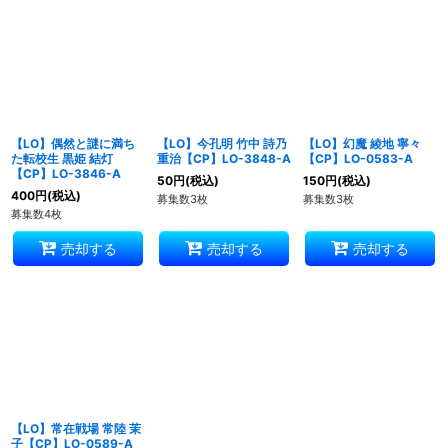
並び順
:
絞り込む
【LO】偶然と謎に満ち
【LO】今孔明 竹中 詩乃
【LO】幻魔 綾地 寧々
た転校生 黒姫 結灯
重治【CP】LO-3848-A
【CP】LO-0583-A
【CP】LO-3846-A
50
円
(税込)
150
円
(税込)
400
円
(税込)
募集数3枚
募集数3枚
募集数4枚
売却する
売却する
売却する
【LO】常在戦場 常陸 茉
子【CP】LO-0589-A