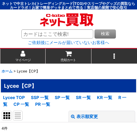
ネットで中古トレカ(トレーディングカード|TCG)やスリーブやグッズの買取なら
カードラボ！お家で簡単デッキまとめて売る！実店舗の展開で安心取引
検索
ご依頼後にメールが届いていないお客様へ
マイページ
売却カート
ホーム
>
Lycee【CP】
Lycee【CP】
Lycee TOP
SSP 一覧
SP 一覧
SR 一覧
KR 一覧
R 一
覧
CP 一覧
PR 一覧
表示順変更
閉じる
4
件
表示数
: