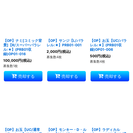
絞り込む
【OP】ナミ[コミック背
【OP】サンジ【L/パラ
【OP】お玉【UC/パラ
景]【R/スーパーパラレ
レル:★】PRB01-001
レル:★】(PRB01収
ル:★】(PRB01収
録)OP01-006
2,000
円
(税込)
録)OP01-016
500
円
(税込)
募集数4枚
100,000
円
(税込)
募集数4枚
募集数1枚
売却する
売却する
売却する
【OP】お玉【UC/通常
【OP】モンキー・D・ル
【OP】ラディカル