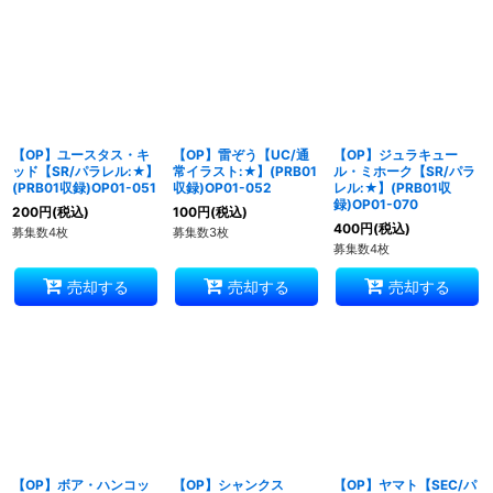
【OP】ユースタス・キ
【OP】雷ぞう【UC/通
【OP】ジュラキュー
ッド【SR/パラレル:★】
常イラスト:★】(PRB01
ル・ミホーク【SR/パラ
(PRB01収録)OP01-051
収録)OP01-052
レル:★】(PRB01収
録)OP01-070
200
円
(税込)
100
円
(税込)
400
円
(税込)
募集数4枚
募集数3枚
募集数4枚
売却する
売却する
売却する
【OP】ボア・ハンコッ
【OP】シャンクス
【OP】ヤマト【SEC/パ