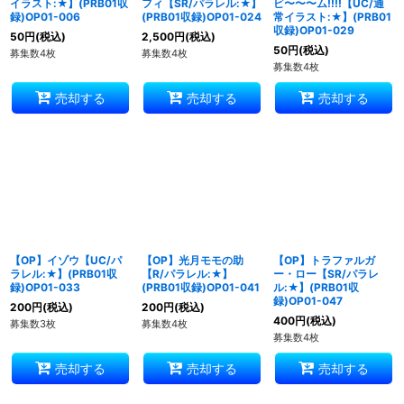
イラスト:★】(PRB01収
フィ【SR/パラレル:★】
ビ〜〜〜ム!!!!【UC/通
録)OP01-006
(PRB01収録)OP01-024
常イラスト:★】(PRB01
収録)OP01-029
50
円
(税込)
2,500
円
(税込)
50
円
(税込)
募集数4枚
募集数4枚
募集数4枚
売却する
売却する
売却する
【OP】イゾウ【UC/パ
【OP】光月モモの助
【OP】トラファルガ
ラレル:★】(PRB01収
【R/パラレル:★】
ー・ロー【SR/パラレ
録)OP01-033
(PRB01収録)OP01-041
ル:★】(PRB01収
録)OP01-047
200
円
(税込)
200
円
(税込)
400
円
(税込)
募集数3枚
募集数4枚
募集数4枚
売却する
売却する
売却する