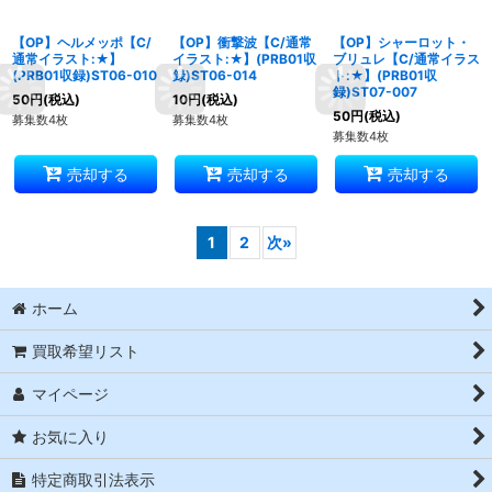
【OP】ヘルメッポ【C/
【OP】衝撃波【C/通常
【OP】シャーロット・
通常イラスト:★】
イラスト:★】(PRB01収
ブリュレ【C/通常イラス
(PRB01収録)ST06-010
録)ST06-014
ト:★】(PRB01収
録)ST07-007
50
円
(税込)
10
円
(税込)
50
円
(税込)
募集数4枚
募集数4枚
募集数4枚
売却する
売却する
売却する
1
2
次
»
ホーム
買取希望リスト
マイページ
お気に入り
特定商取引法表示