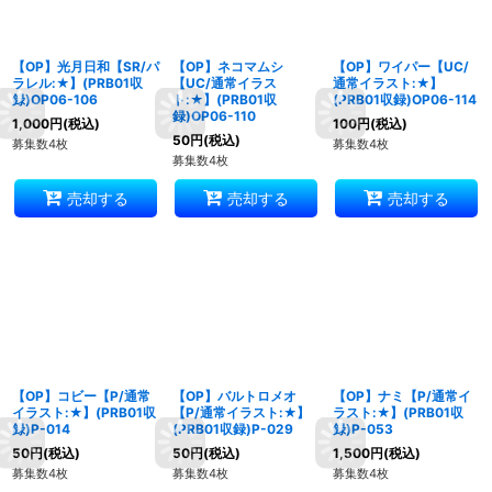
【OP】光月日和【SR/パ
【OP】ネコマムシ
【OP】ワイパー【UC/
ラレル:★】(PRB01収
【UC/通常イラス
通常イラスト:★】
録)OP06-106
ト:★】(PRB01収
(PRB01収録)OP06-114
録)OP06-110
1,000
円
(税込)
100
円
(税込)
50
円
(税込)
募集数4枚
募集数4枚
募集数4枚
売却する
売却する
売却する
【OP】コビー【P/通常
【OP】バルトロメオ
【OP】ナミ【P/通常イ
イラスト:★】(PRB01収
【P/通常イラスト:★】
ラスト:★】(PRB01収
録)P-014
(PRB01収録)P-029
録)P-053
50
円
(税込)
50
円
(税込)
1,500
円
(税込)
募集数4枚
募集数4枚
募集数4枚