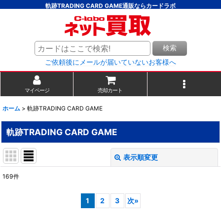
軌跡TRADING CARD GAME通販ならカードラボ
検索
ご依頼後にメールが届いていないお客様へ
マイページ
売却カート
ホーム
>
軌跡TRADING CARD GAME
軌跡TRADING CARD GAME
表示順変更
閉じる
169
件
サブカテゴリ
:
1
2
3
次
»
表示数
: