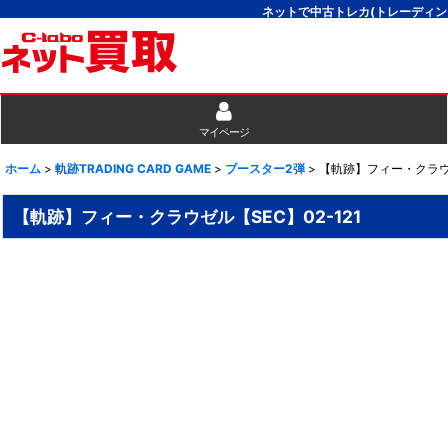
ネットで中古トレカ(トレーディン
マイページ
ホーム
>
軌跡TRADING CARD GAME
>
ブースター2弾
>
【軌跡】フィー・クラウゼ
【軌跡】フィー・クラウゼル【SEC】02-121