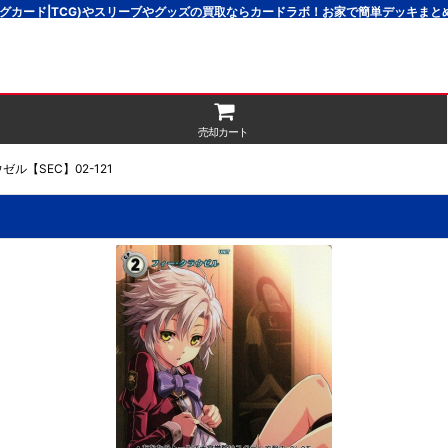
グカード|TCG)やスリーブやグッズの買取ならカードラボ！お家で簡単デッキま
売却カート
ル【SEC】02-121