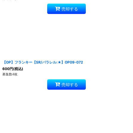
売却する
【OP】フランキー【SR/パラレル:★】OP09-072
600
円
(税込)
募集数4枚
売却する