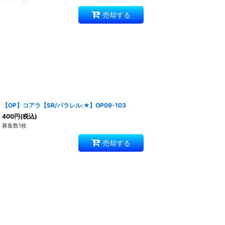
売却する
【OP】コアラ【SR/パラレル:★】OP09-103
400
円
(税込)
募集数1枚
売却する