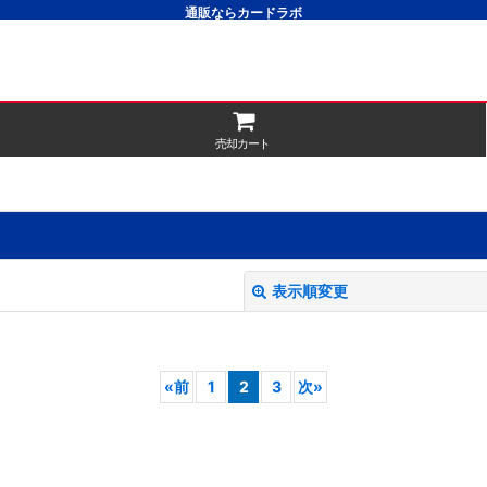
通販ならカードラボ
売却カート
表示順変更
«
前
1
2
3
次
»
絞り込む