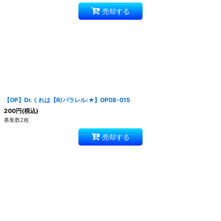
売却する
【OP】Dr.くれは【R/パラレル:★】OP08-015
200
円
(税込)
募集数2枚
売却する