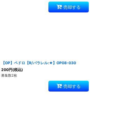
売却する
【OP】ペドロ【R/パラレル:★】OP08-030
200
円
(税込)
募集数2枚
売却する