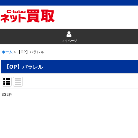
マイページ
ホーム
>
【OP】パラレル
【OP】パラレル
332
件
表示数
:
並び順
: