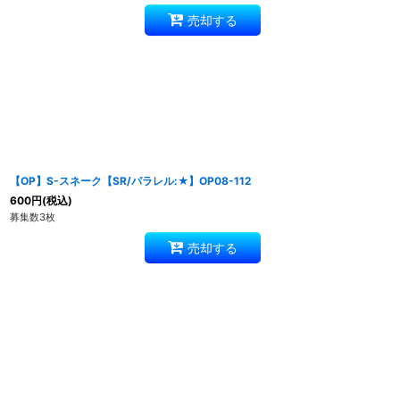
売却する
【OP】S-スネーク【SR/パラレル:★】OP08-112
600
円
(税込)
募集数3枚
売却する