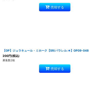
売却する
【OP】ジュラキュール・ミホーク【SR/パラレル:★】OP09-048
200
円
(税込)
募集数2枚
売却する