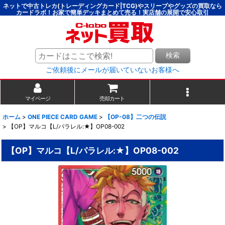
ネットで中古トレカ(トレーディングカード|TCG)やスリーブやグッズの買取なら
カードラボ！お家で簡単デッキまとめて売る！実店舗の展開で安心取引
検索
ご依頼後にメールが届いていないお客様へ
マイページ
売却カート
ホーム
>
ONE PIECE CARD GAME
>
【OP-08】二つの伝説
>
【OP】マルコ【L/パラレル:★】OP08-002
【OP】マルコ【L/パラレル:★】OP08-002