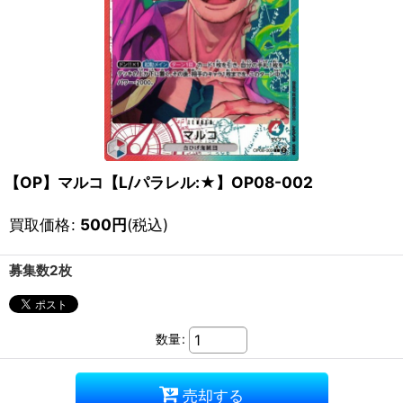
【OP】マルコ【L/パラレル:★】OP08-002
買取価格
:
500
円
(税込)
募集数2枚
数量
:
売却する