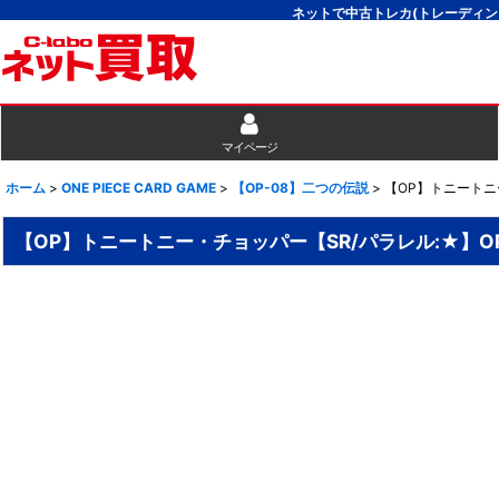
ネットで中古トレカ(トレーディン
マイページ
ホーム
>
ONE PIECE CARD GAME
>
【OP-08】二つの伝説
>
【OP】トニートニー
【OP】トニートニー・チョッパー【SR/パラレル:★】OP0