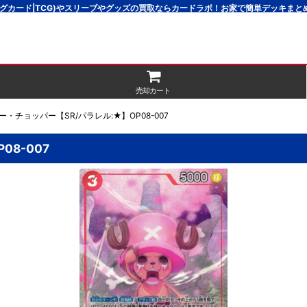
グカード|TCG)やスリーブやグッズの買取ならカードラボ！お家で簡単デッキま
売却カート
・チョッパー【SR/パラレル:★】OP08-007
8-007