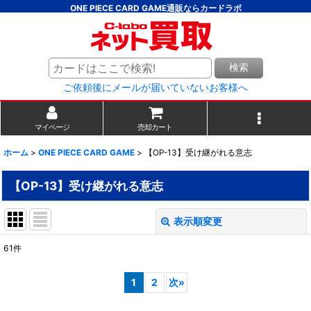
ONE PIECE CARD GAME通販ならカードラボ
検索
ご依頼後にメールが届いていないお客様へ
マイページ
売却カート
ホーム
>
ONE PIECE CARD GAME
>
【OP-13】受け継がれる意志
【OP-13】受け継がれる意志
表示順変更
閉じる
61
件
表示数
:
1
2
次
»
並び順
: