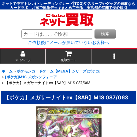
ネットで中古トレカ(トレーディングカード|TCG)やスリーブやグッズの買取なら
カードラボ！お家で簡単デッキまとめて売る！実店舗の展開で安心取引
検索
ご依頼後にメールが届いていないお客様へ
マイページ
売却カート
ホーム
>
ポケモンカードゲーム【MEGA】シリーズ[ポケカ]
>
[ポケカ]M1S メガシンフォニア
>
【ポケカ】メガサーナイトex【SAR】M1S 087/063
【ポケカ】メガサーナイトex【SAR】M1S 087/063