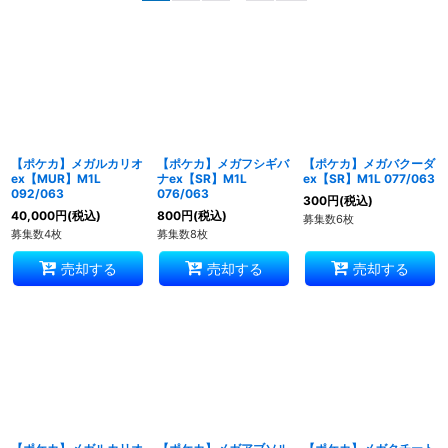
表示数
:
並び順
:
絞り込む
【ポケカ】メガルカリオ
【ポケカ】メガフシギバ
【ポケカ】メガバクーダ
ex【MUR】M1L
ナex【SR】M1L
ex【SR】M1L 077/063
092/063
076/063
300
円
(税込)
40,000
円
(税込)
800
円
(税込)
募集数6枚
募集数4枚
募集数8枚
売却する
売却する
売却する