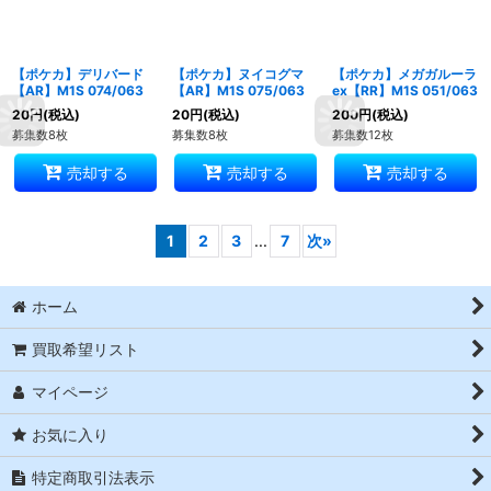
【ポケカ】デリバード
【ポケカ】ヌイコグマ
【ポケカ】メガガルーラ
【AR】M1S 074/063
【AR】M1S 075/063
ex【RR】M1S 051/063
20
円
(税込)
20
円
(税込)
200
円
(税込)
募集数8枚
募集数8枚
募集数12枚
売却する
売却する
売却する
1
2
3
...
7
次
»
ホーム
買取希望リスト
マイページ
お気に入り
特定商取引法表示