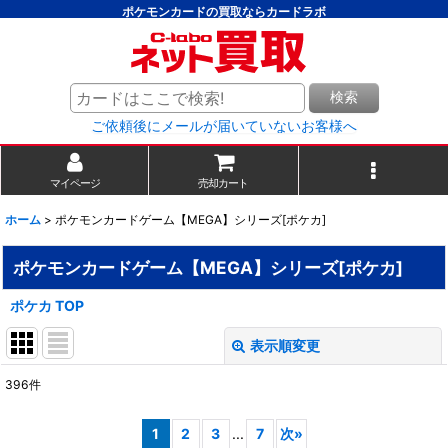
ポケモンカードの買取ならカードラボ
検索
ご依頼後にメールが届いていないお客様へ
マイページ
売却カート
ホーム
>
ポケモンカードゲーム【MEGA】シリーズ[ポケカ]
ポケモンカードゲーム【MEGA】シリーズ[ポケカ]
ポケカ TOP
表示順変更
閉じる
396
件
サブカテゴリ
:
1
2
3
...
7
次
»