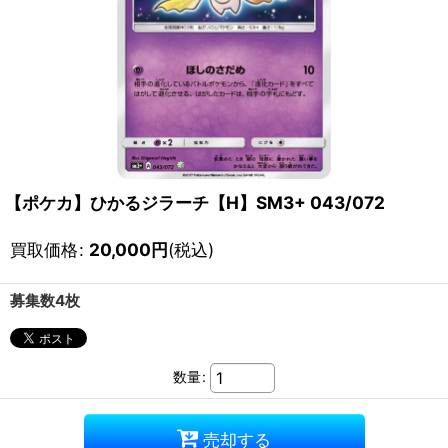
【ポケカ】ひかるジラーチ【H】SM3+ 043/072
買取価格
:
20,000
円
(税込)
募集数4枚
数量
:
売却する